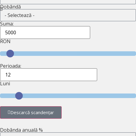
Dobândă
Suma:
RON
Perioada:
Luni
Descarcă scandențar
Dobânda anuală %