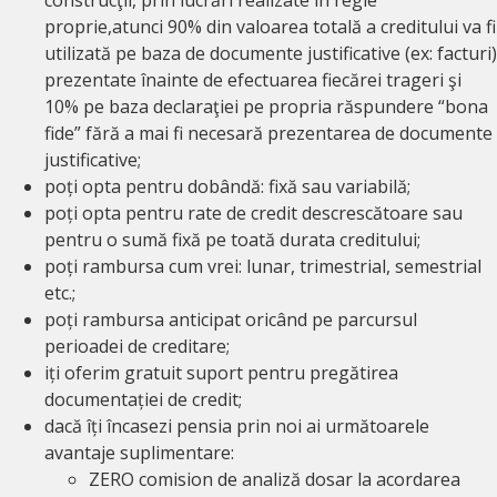
construcţii, prin lucrări realizate în regie
proprie,atunci 90% din valoarea totală a creditului va fi
utilizată pe baza de documente justificative (ex: facturi)
prezentate înainte de efectuarea fiecărei trageri şi
10% pe baza declaraţiei pe propria răspundere “bona
fide” fără a mai fi necesară prezentarea de documente
justificative;
poți opta pentru dobândă: fixă sau variabilă;
poți opta pentru rate de credit descrescătoare sau
pentru o sumă fixă pe toată durata creditului;
poți rambursa cum vrei: lunar, trimestrial, semestrial
etc.;
poți rambursa anticipat oricând pe parcursul
perioadei de creditare;
iți oferim gratuit suport pentru pregătirea
documentației de credit;
dacă îți încasezi pensia prin noi ai următoarele
avantaje suplimentare:
ZERO comision de analiză dosar la acordarea