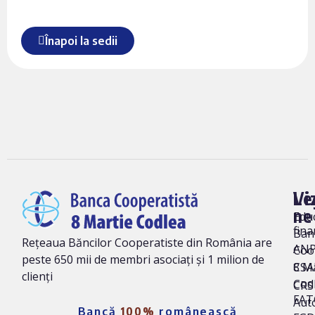
Înapoi la sedii
Vi
Le
ne
Edu
fina
Ban
Rețeaua Băncilor Cooperatiste din România are
AN
Coo
peste 650 mii de membri asociați și 1 milion de
8 M
CSA
clienți
Cod
CRS 
FAT
Auto
Bancă
100%
românească